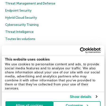
Threat Management and Defense
Endpoint Security
Hybrid Cloud Security
Cybersecurity Training
Threat Intelligence
Toutes les solutions
© 2026 AO Kaspersky Lab. Tous droits réservés.
Politique de confidentialité
Politique anticorruption
Contrat de licence grand public
This website uses cookies
Contrat de licence entreprises
Cookies
We use cookies to personalise content and ads, to provide
social media features and to analyse our traffic. We also
share information about your use of our site with our social
Nous contacter
À propos
Partenaires
Blog
Communiqués de presse
media, advertising and analytics partners who may
combine it with other information that you’ve provided to
them or that they’ve collected from your use of their
Securelist
Eugene Personal Blog
Encyclopédie de Kaspersky
services.
Show details
Allow all cookies
Customize