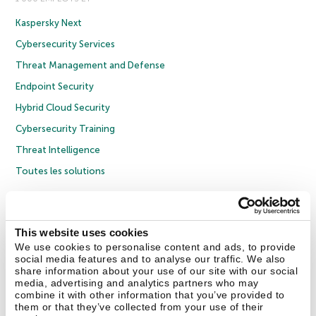
Kaspersky Next
Cybersecurity Services
Threat Management and Defense
Endpoint Security
Hybrid Cloud Security
Cybersecurity Training
Threat Intelligence
Toutes les solutions
© 2026 AO Kaspersky Lab. Tous droits réservés.
Politique de confidentialité
Politique anticorruption
Contrat de licence grand public
This website uses cookies
Contrat de licence entreprises
Cookies
We use cookies to personalise content and ads, to provide
social media features and to analyse our traffic. We also
share information about your use of our site with our social
Nous contacter
À propos
Partenaires
Blog
Communiqués de presse
media, advertising and analytics partners who may
combine it with other information that you’ve provided to
them or that they’ve collected from your use of their
Securelist
Eugene Personal Blog
Encyclopédie de Kaspersky