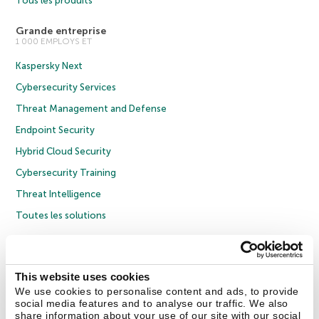
Tous les produits
Grande entreprise
1 000 EMPLOYS ET
Kaspersky Next
Cybersecurity Services
Threat Management and Defense
Endpoint Security
Hybrid Cloud Security
Cybersecurity Training
Threat Intelligence
Toutes les solutions
© 2026 AO Kaspersky Lab. Tous droits réservés.
Politique de confidentialité
Politique anticorruption
Contrat de licence grand public
This website uses cookies
Contrat de licence entreprises
Cookies
We use cookies to personalise content and ads, to provide
social media features and to analyse our traffic. We also
share information about your use of our site with our social
Nous contacter
À propos
Partenaires
Blog
Communiqués de presse