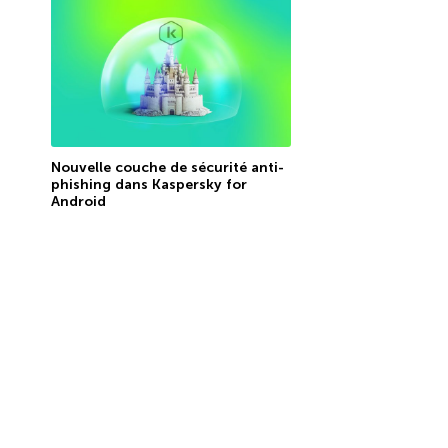
Nouvelle couche de sécurité anti-
phishing dans Kaspersky for
Android