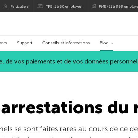
Particuliers
TPE (1 à 50 employés)
PME (51 à 999 employé
persky
ents
Support
Conseils et informations
Blog
, de vos paiements et de vos données personnel
 arrestations du 
nels se sont faites rares au cours de ce de