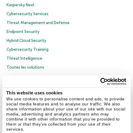
Kaspersky Next
Cybersecurity Services
Threat Management and Defense
Endpoint Security
Hybrid Cloud Security
Cybersecurity Training
Threat Intelligence
Toutes les solutions
© 2026 AO Kaspersky Lab. Tous droits réservés.
Politique de confidentialité
Politique anticorruption
Contrat de licence grand public
This website uses cookies
Contrat de licence entreprises
Cookies
We use cookies to personalise content and ads, to provide
social media features and to analyse our traffic. We also
share information about your use of our site with our social
Nous contacter
À propos
Partenaires
Blog
Communiqués de presse
media, advertising and analytics partners who may
combine it with other information that you’ve provided to
them or that they’ve collected from your use of their
Securelist
Eugene Personal Blog
Encyclopédie de Kaspersky
services.