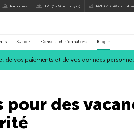
Particuliers
TPE (1 à 50 employés)
PME (51 à 999 employé
persky
ents
Support
Conseils et informations
Blog
, de vos paiements et de vos données personnel
s pour des vacan
rité