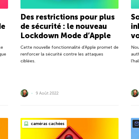
Des restrictions pour plus
So
de
de sécurité : le nouveau
in
Lockdown Mode d’Apple
vo
se
Cette nouvelle fonctionnalité d’Apple promet de
Nou
ique
renforcer la sécurité contre les attaques
aut
ciblées.
l’ha
9 Août 2022
caméras cachées