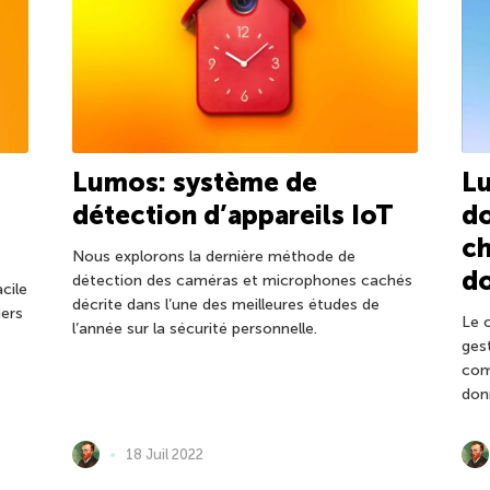
Lumos: système de
Lu
détection d’appareils IoT
do
ch
Nous explorons la dernière méthode de
d
détection des caméras et microphones cachés
cile
décrite dans l’une des meilleures études de
iers
Le 
l’année sur la sécurité personnelle.
ges
com
don
18 Juil 2022