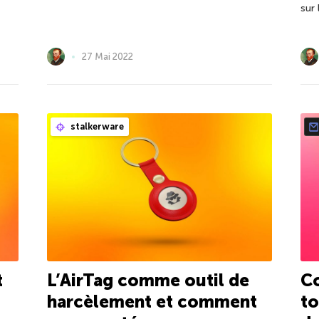
sur 
27 Mai 2022
stalkerware
t
L’AirTag comme outil de
C
harcèlement et comment
to