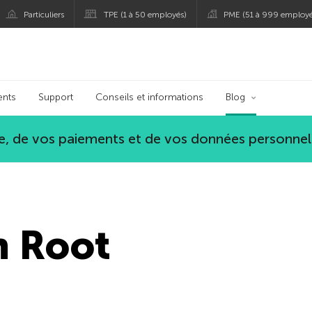
Particuliers
TPE (1 à 50 employés)
PME (51 à 999 employé
persky
ents
Support
Conseils et informations
Blog
, de vos paiements et de vos données personnel
h Root