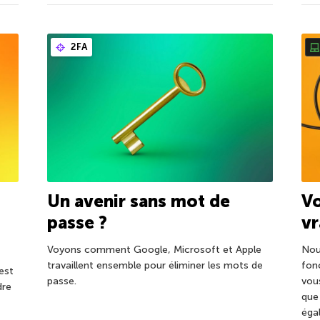
2FA
Un avenir sans mot de
Vo
passe ?
vr
Voyons comment Google, Microsoft et Apple
Nou
travaillent ensemble pour éliminer les mots de
fon
 est
passe.
vou
dre
que
éga