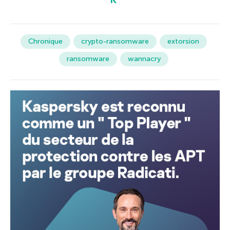
Chronique
crypto-ransomware
extorsion
ransomware
wannacry