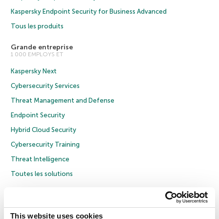
Kaspersky Endpoint Security for Business Advanced
Tous les produits
Grande entreprise
1 000 EMPLOYS ET
Kaspersky Next
Cybersecurity Services
Threat Management and Defense
Endpoint Security
Hybrid Cloud Security
Cybersecurity Training
Threat Intelligence
Toutes les solutions
© 2026 AO Kaspersky Lab. Tous droits réservés.
Politique de confidentialité
Politique anticorruption
Contrat de licence grand public
This website uses cookies