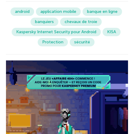
android
application mobile
banque en ligne
banquiers
chevaux de troie
Kaspersky Internet Security pour Android
KISA
Protection
sécurité