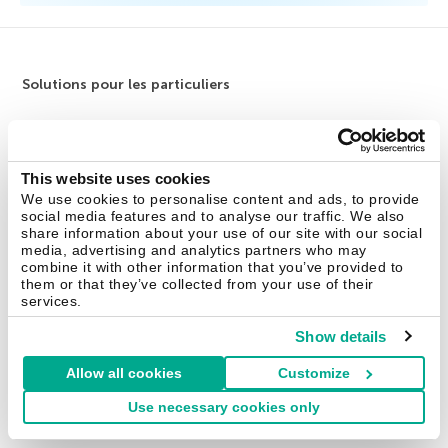
Solutions pour les particuliers
Kaspersky Standard
Kaspersky Plus
This website uses cookies
Kaspersky Premium
We use cookies to personalise content and ads, to provide
social media features and to analyse our traffic. We also
Toutes les solutions
share information about your use of our site with our social
media, advertising and analytics partners who may
TPE
combine it with other information that you’ve provided to
1 50 EMPLOYS
them or that they’ve collected from your use of their
services.
Kaspersky Small Office Security
Show details
Kaspersky Endpoint Security Cloud
Allow all cookies
Customize
Tous les produits
Use necessary cookies only
PME
51 999 EMPLOYS