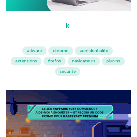
adware
chrome
confidentialité
extensions
firefox
navigateurs
plugins
sécurité