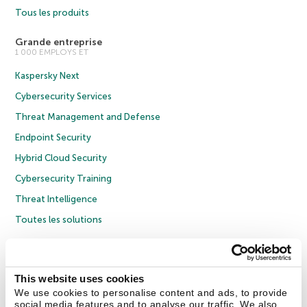
Tous les produits
Grande entreprise
1 000 EMPLOYS ET
Kaspersky Next
Cybersecurity Services
Threat Management and Defense
Endpoint Security
Hybrid Cloud Security
Cybersecurity Training
Threat Intelligence
Toutes les solutions
© 2026 AO Kaspersky Lab. Tous droits réservés.
Politique de confidentialité
Politique anticorruption
Contrat de licence grand public
This website uses cookies
Contrat de licence entreprises
Cookies
We use cookies to personalise content and ads, to provide
social media features and to analyse our traffic. We also