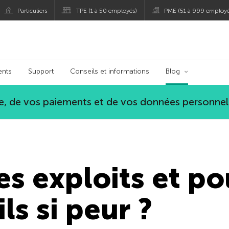
Particuliers
TPE (1 à 50 employés)
PME (51 à 999 employé
persky
ents
Support
Conseils et informations
Blog
, de vos paiements et de vos données personnel
es exploits et p
ls si peur ?