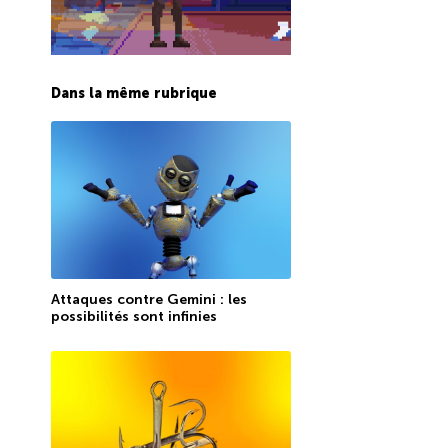
Dans la même rubrique
Attaques contre Gemini : les
possibilités sont infinies