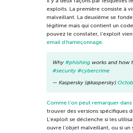
Il y a deux façons par lesquelles l
exploits. La première consiste à vi
malveillant. La deuxième se fonde su
légitime mais qui contient un code
pouvez le constater, l’exploit vien
email d’hameçonnage
.
Why
#phishing
works and how to
#security
#cybercrime
— Kaspersky (@kaspersky)
Octob
Comme l’on peut remarquer dans 
trouver des versions spécifiques de
L’exploit se déclenche si les utilis
ouvre l’objet malveillant, ou si un 