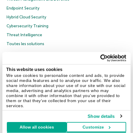
Endpoint Security
Hybrid Cloud Security
Cybersecurity Training
Threat Intelligence
Toutes les solutions
© 2026 AO Kaspersky Lab. Tous droits réservés.
Politique de confidentialité
Politique anticorruption
Contrat de licence grand public
This website uses cookies
Contrat de licence entreprises
Cookies
We use cookies to personalise content and ads, to provide
social media features and to analyse our traffic. We also
share information about your use of our site with our social
Nous contacter
À propos
Partenaires
Blog
Communiqués de presse
media, advertising and analytics partners who may
combine it with other information that you’ve provided to
them or that they’ve collected from your use of their
Securelist
Eugene Personal Blog
Encyclopédie de Kaspersky
services.
Show details
Allow all cookies
Customize
France & Suisse