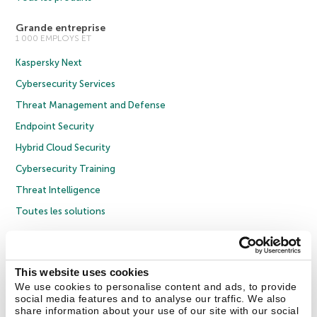
Grande entreprise
1 000 EMPLOYS ET
Kaspersky Next
Cybersecurity Services
Threat Management and Defense
Endpoint Security
Hybrid Cloud Security
Cybersecurity Training
Threat Intelligence
Toutes les solutions
© 2026 AO Kaspersky Lab. Tous droits réservés.
Politique de confidentialité
Politique anticorruption
Contrat de licence grand public
This website uses cookies
Contrat de licence entreprises
Cookies
We use cookies to personalise content and ads, to provide
social media features and to analyse our traffic. We also
share information about your use of our site with our social
Nous contacter
À propos
Partenaires
Blog
Communiqués de presse