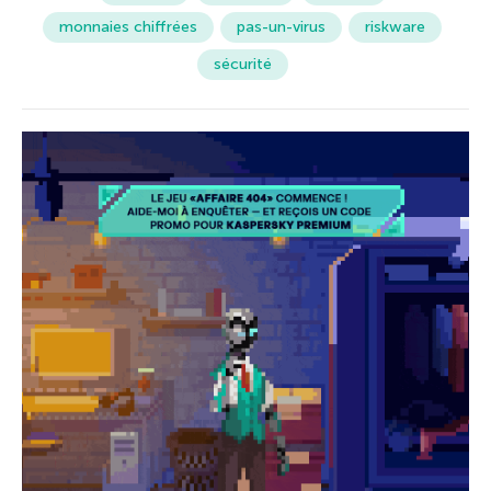
monnaies chiffrées
pas-un-virus
riskware
sécurité