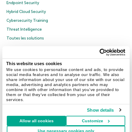
Endpoint Security
Hybrid Cloud Security
Cybersecurity Training
Threat Intelligence
Toutes les solutions
© 2026 AO Kaspersky Lab. Tous droits réservés.
Politique de confidentialité
Politique anticorruption
Contrat de licence grand public
This website uses cookies
Contrat de licence entreprises
Cookies
We use cookies to personalise content and ads, to provide
social media features and to analyse our traffic. We also
share information about your use of our site with our social
Nous contacter
À propos
Partenaires
Blog
Communiqués de presse
media, advertising and analytics partners who may
combine it with other information that you’ve provided to
them or that they’ve collected from your use of their
Securelist
Eugene Personal Blog
Encyclopédie de Kaspersky
services.
Show details
Allow all cookies
Customize
France & Suisse
Use necessary cookies only