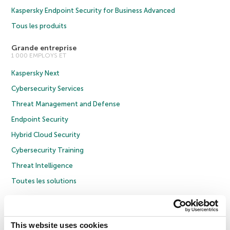
Kaspersky Endpoint Security for Business Advanced
Tous les produits
Grande entreprise
1 000 EMPLOYS ET
Kaspersky Next
Cybersecurity Services
Threat Management and Defense
Endpoint Security
Hybrid Cloud Security
Cybersecurity Training
Threat Intelligence
Toutes les solutions
© 2026 AO Kaspersky Lab. Tous droits réservés.
Politique de confidentialité
Politique anticorruption
Contrat de licence grand public
This website uses cookies
Contrat de licence entreprises
Cookies