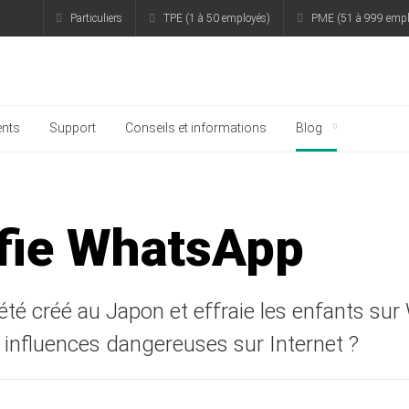
Particuliers
TPE (1 à 50 employés)
PME (51 à 999 empl
rsky
nts
Support
Conseils et informations
Blog
fie WhatsApp
a été créé au Japon et effraie les enfants 
 influences dangereuses sur Internet ?