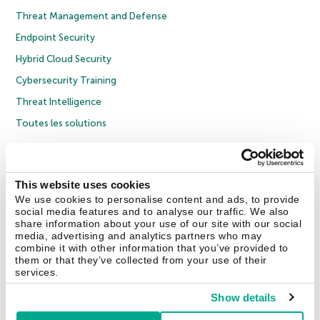
Threat Management and Defense
Endpoint Security
Hybrid Cloud Security
Cybersecurity Training
Threat Intelligence
Toutes les solutions
© 2026 AO Kaspersky Lab. Tous droits réservés.
Politique de confidentialité
Politique anticorruption
Contrat de licence grand public
This website uses cookies
Contrat de licence entreprises
Cookies
We use cookies to personalise content and ads, to provide
social media features and to analyse our traffic. We also
share information about your use of our site with our social
Nous contacter
À propos
Partenaires
Blog
Communiqués de presse
media, advertising and analytics partners who may
combine it with other information that you’ve provided to
them or that they’ve collected from your use of their
Securelist
Eugene Personal Blog
Encyclopédie de Kaspersky
services.
Show details