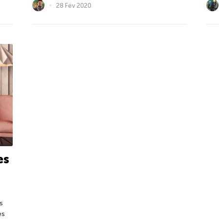
28 Fév 2020
es
s
es