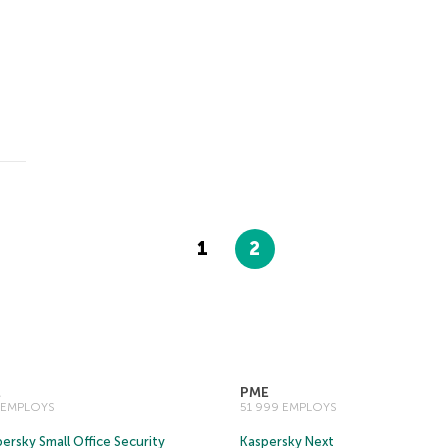
1
2
E
PME
0 EMPLOYS
51 999 EMPLOYS
ersky Small Office Security
Kaspersky Next