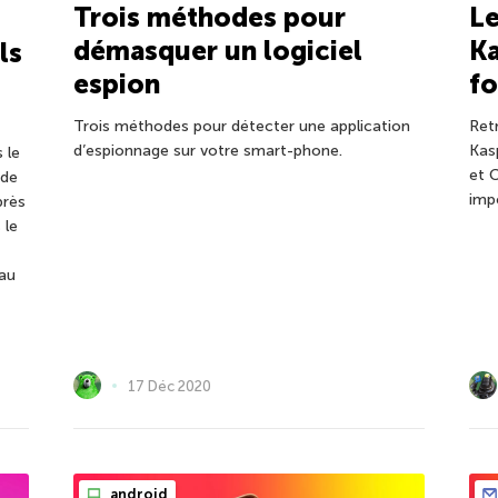
Trois méthodes pour
Le
démasquer un logiciel
Ka
ls
espion
fo
Trois méthodes pour détecter une application
Ret
d’espionnage sur votre smart-phone.
Kas
 le
et C
 de
imp
près
 le
 au
17 Déc 2020
android