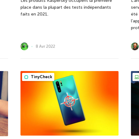
Les produits Kaspersky occupent la première
L’an
place dans la plupart des tests indépendants
ser
faits en 2021.
été
l’a
pro
8 Avr 2022
TinyCheck