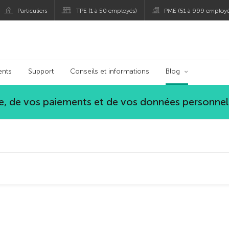
Particuliers
TPE (1 à 50 employés)
PME (51 à 999 employé
spersky
ents
Support
Conseils et informations
Blog
, de vos paiements et de vos données personnel