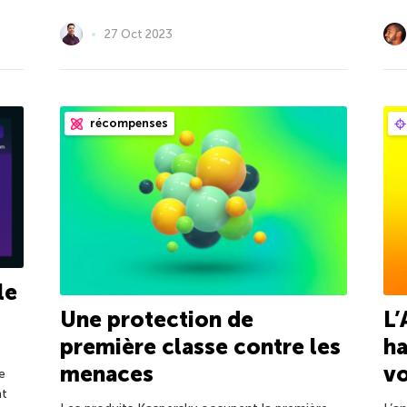
27 Oct 2023
récompenses
le
Une protection de
L’
première classe contre les
h
menaces
v
e
nt