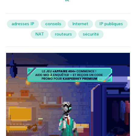
adresses IP
conseils
Internet
IP publiques
NAT
routeurs
sécurité