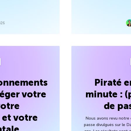
026
bonnements
Piraté 
éger votre
minute : 
otre
de pa
 et votre
Nous avons revu notre é
passe divulgués sur le D
tale