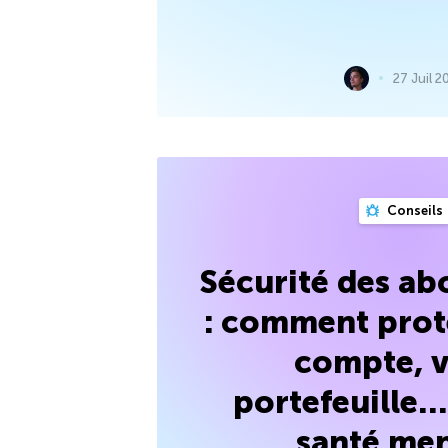
27 Juil 2
Conseils
Sécurité des a
: comment prot
compte, v
portefeuille…
santé men