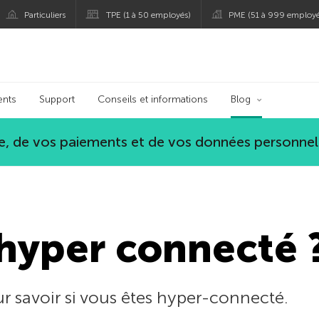
Particuliers
TPE (1 à 50 employés)
PME (51 à 999 employé
persky
ents
Support
Conseils et informations
Blog
, de vos paiements et de vos données personnel
hyper connecté 
r savoir si vous êtes hyper-connecté.