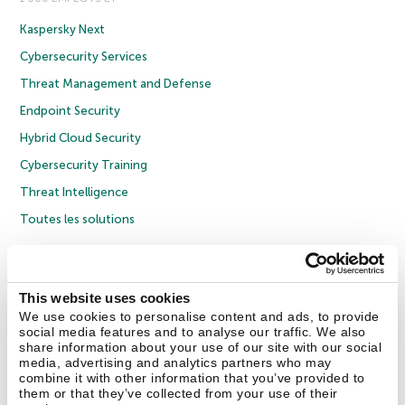
Kaspersky Next
Cybersecurity Services
Threat Management and Defense
Endpoint Security
Hybrid Cloud Security
Cybersecurity Training
Threat Intelligence
Toutes les solutions
© 2026 AO Kaspersky Lab. Tous droits réservés.
Politique de confidentialité
Politique anticorruption
Contrat de licence grand public
This website uses cookies
Contrat de licence entreprises
Cookies
We use cookies to personalise content and ads, to provide
social media features and to analyse our traffic. We also
share information about your use of our site with our social
Nous contacter
À propos
Partenaires
Blog
Communiqués de presse
media, advertising and analytics partners who may
combine it with other information that you’ve provided to
them or that they’ve collected from your use of their
Securelist
Eugene Personal Blog
Encyclopédie de Kaspersky