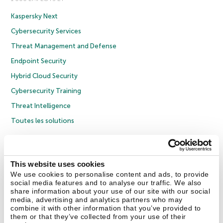
Kaspersky Next
Cybersecurity Services
Threat Management and Defense
Endpoint Security
Hybrid Cloud Security
Cybersecurity Training
Threat Intelligence
Toutes les solutions
© 2026 AO Kaspersky Lab. Tous droits réservés.
Politique de confidentialité
Politique anticorruption
Contrat de licence grand public
This website uses cookies
Contrat de licence entreprises
Cookies
We use cookies to personalise content and ads, to provide
social media features and to analyse our traffic. We also
share information about your use of our site with our social
Nous contacter
À propos
Partenaires
Blog
Communiqués de presse
media, advertising and analytics partners who may
combine it with other information that you’ve provided to
them or that they’ve collected from your use of their
Securelist
Eugene Personal Blog
Encyclopédie de Kaspersky