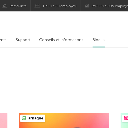
Particuliers
TPE (1 à 50 employés)
PME (51 à 999 employé
persky
ents
Support
Conseils et informations
Blog
arnaque