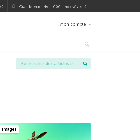
s)
Grande entreprise (1000 employés et +)
Mon compte
images