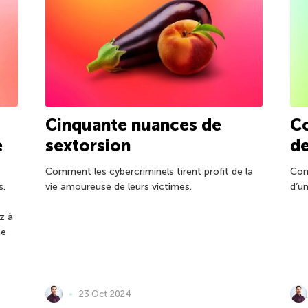
Cinquante nuances de
C
e
sextorsion
d
Comment les cybercriminels tirent profit de la
Com
s.
vie amoureuse de leurs victimes.
d’u
z à
ne
23 Oct 2024