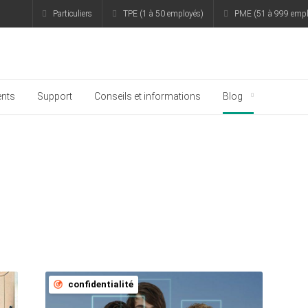
Particuliers
TPE (1 à 50 employés)
PME (51 à 999 empl
rsky
nts
Support
Conseils et informations
Blog
confidentialité