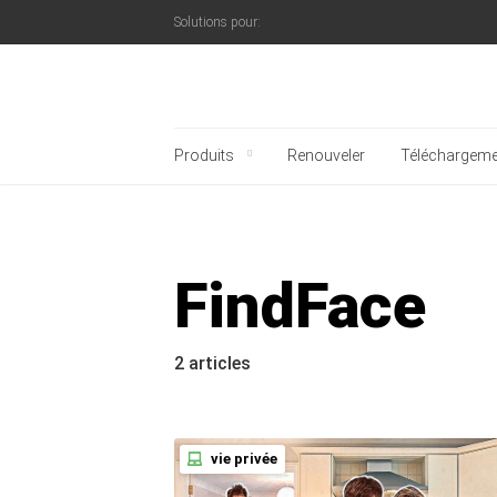
Solutions pour:
Blog officiel de Kaspe
Produits
Renouveler
Téléchargeme
FindFace
2 articles
vie privée