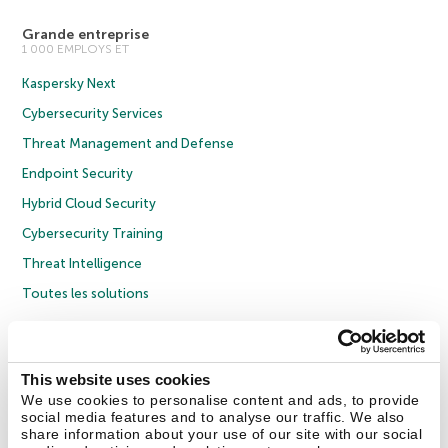
Grande entreprise
1 000 EMPLOYS ET
Kaspersky Next
Cybersecurity Services
Threat Management and Defense
Endpoint Security
Hybrid Cloud Security
Cybersecurity Training
Threat Intelligence
Toutes les solutions
© 2026 AO Kaspersky Lab. Tous droits réservés.
Politique de confidentialité
Politique anticorruption
Contrat de licence grand public
This website uses cookies
Contrat de licence entreprises
Cookies
We use cookies to personalise content and ads, to provide
social media features and to analyse our traffic. We also
share information about your use of our site with our social
Nous contacter
À propos
Partenaires
Blog
Communiqués de presse