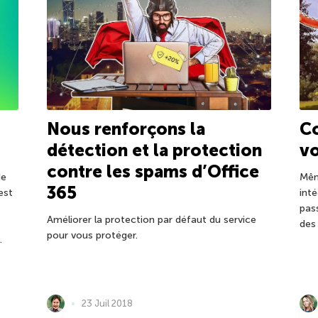
Nous renforçons la
C
détection et la protection
vo
contre les spams d’Office
Mêm
de
365
int
est
pas
Améliorer la protection par défaut du service
des
pour vous protéger.
.
23 Juil 2018