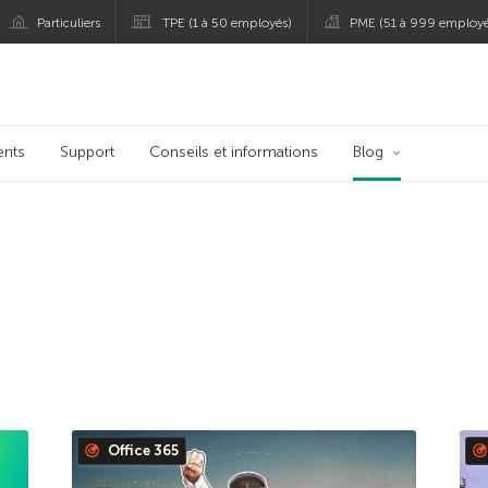
Particuliers
TPE (1 à 50 employés)
PME (51 à 999 employé
persky
ents
Support
Conseils et informations
Blog
Office 365