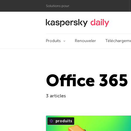
Solutions pour:
Blog officiel de Kas
Produits
Renouveler
Téléchargem
Office 365
3 articles
produits