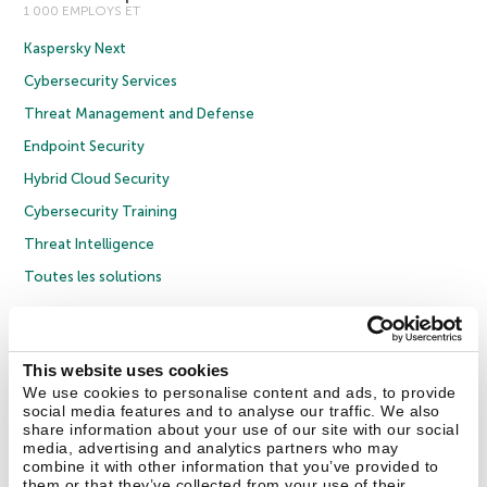
1 000 EMPLOYS ET
Kaspersky Next
Cybersecurity Services
Threat Management and Defense
Endpoint Security
Hybrid Cloud Security
Cybersecurity Training
Threat Intelligence
Toutes les solutions
© 2026 AO Kaspersky Lab. Tous droits réservés.
Politique de confidentialité
Politique anticorruption
Contrat de licence grand public
This website uses cookies
Contrat de licence entreprises
Cookies
We use cookies to personalise content and ads, to provide
social media features and to analyse our traffic. We also
share information about your use of our site with our social
Nous contacter
À propos
Partenaires
Blog
Communiqués de presse
media, advertising and analytics partners who may
combine it with other information that you’ve provided to
them or that they’ve collected from your use of their