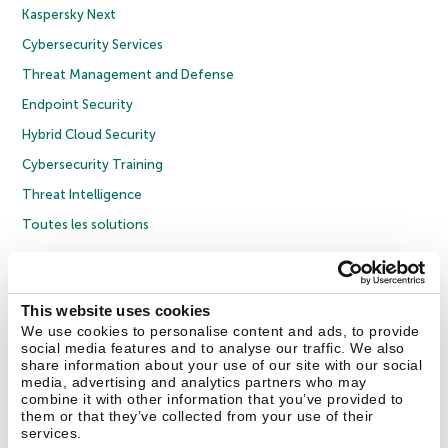
Kaspersky Next
Cybersecurity Services
Threat Management and Defense
Endpoint Security
Hybrid Cloud Security
Cybersecurity Training
Threat Intelligence
Toutes les solutions
© 2026 AO Kaspersky Lab. Tous droits réservés.
Politique de confidentialité
Politique anticorruption
Contrat de licence grand public
This website uses cookies
Contrat de licence entreprises
Cookies
We use cookies to personalise content and ads, to provide
social media features and to analyse our traffic. We also
share information about your use of our site with our social
Nous contacter
À propos
Partenaires
Blog
Communiqués de presse
media, advertising and analytics partners who may
combine it with other information that you’ve provided to
them or that they’ve collected from your use of their
Securelist
Eugene Personal Blog
Encyclopédie de Kaspersky
services.