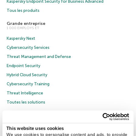
Kaspersky Endpoint Security for Business Advanced
Tous les produits
Grande entreprise
1 000 EMPLOYS ET
Kaspersky Next
Cybersecurity Services
Threat Management and Defense
Endpoint Security
Hybrid Cloud Security
Cybersecurity Training
Threat Intelligence
Toutes les solutions
© 2026 AO Kaspersky Lab. Tous droits réservés.
Politique de confidentialité
Politique anticorruption
Contrat de licence grand public
This website uses cookies
Contrat de licence entreprises
Cookies
We use cookies to personalise content and ads, to provide