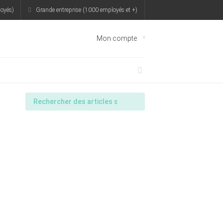
oyés)
Grande entreprise (1000 employés et +)
Mon compte