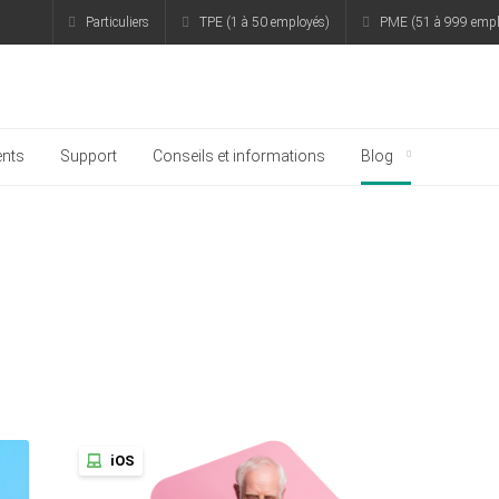
Particuliers
TPE (1 à 50 employés)
PME (51 à 999 empl
rsky
nts
Support
Conseils et informations
Blog
iOS