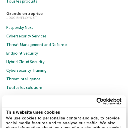
Tous les produits
Grande entreprise
1 000 EMPLOYS ET
Kaspersky Next
Cybersecurity Services
Threat Management and Defense
Endpoint Security
Hybrid Cloud Security
Cybersecurity Training
Threat Intelligence
Toutes les solutions
© 2026 AO Kaspersky Lab. Tous droits réservés.
Politique de confidentialité
Politique anticorruption
Contrat de licence grand public
This website uses cookies
Contrat de licence entreprises
Cookies
We use cookies to personalise content and ads, to provide
social media features and to analyse our traffic. We also
share information about your use of our site with our social