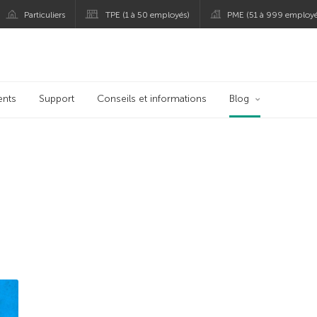
Particuliers
TPE (1 à 50 employés)
PME (51 à 999 employé
persky
ents
Support
Conseils et informations
Blog