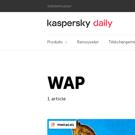
Solutions pour:
Blog officiel de Kas
Produits
Renouveler
Téléchargem
WAP
1 article
menaces