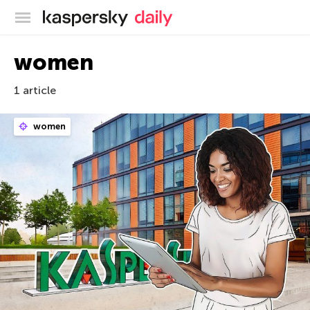
Blog officiel de Kaspersky
women
1 article
women