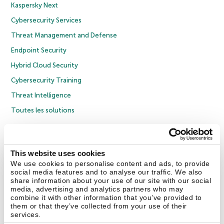
Kaspersky Next
Cybersecurity Services
Threat Management and Defense
Endpoint Security
Hybrid Cloud Security
Cybersecurity Training
Threat Intelligence
Toutes les solutions
© 2026 AO Kaspersky Lab. Tous droits réservés.
Politique de confidentialité
Politique anticorruption
Contrat de licence grand public
This website uses cookies
Contrat de licence entreprises
Cookies
We use cookies to personalise content and ads, to provide
social media features and to analyse our traffic. We also
share information about your use of our site with our social
Nous contacter
À propos
Partenaires
Blog
Communiqués de presse
media, advertising and analytics partners who may
combine it with other information that you’ve provided to
them or that they’ve collected from your use of their
Securelist
Eugene Personal Blog
Encyclopédie de Kaspersky
services.