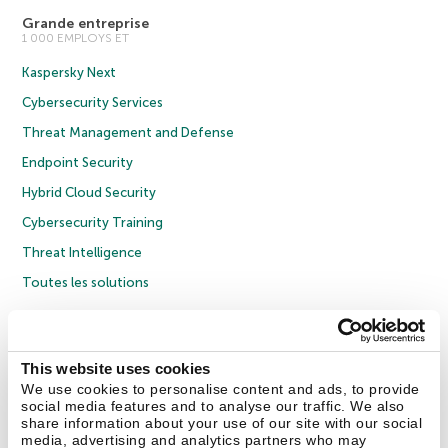
Grande entreprise
1 000 EMPLOYS ET
Kaspersky Next
Cybersecurity Services
Threat Management and Defense
Endpoint Security
Hybrid Cloud Security
Cybersecurity Training
Threat Intelligence
Toutes les solutions
© 2026 AO Kaspersky Lab. Tous droits réservés.
Politique de confidentialité
Politique anticorruption
Contrat de licence grand public
This website uses cookies
Contrat de licence entreprises
Cookies
We use cookies to personalise content and ads, to provide
social media features and to analyse our traffic. We also
share information about your use of our site with our social
Nous contacter
À propos
Partenaires
Blog
Communiqués de presse
media, advertising and analytics partners who may