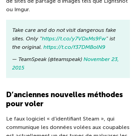
de sites de partage d’images tels que Lightshot
ou Imgur.
Take care and do not visit dangerous fake
sites. Only "
https://t.co/y7VDxMs9Fw
" ist
the original.
https://t.co/f37DMBolN9
— TeamSpeak (@teamspeak)
November 23,
2015
D’anciennes nouvelles méthodes
pour voler
Le faux logiciel « d’identifiant Steam », qui
communique les données volées aux coupables
est actuellement un des types de malwares les