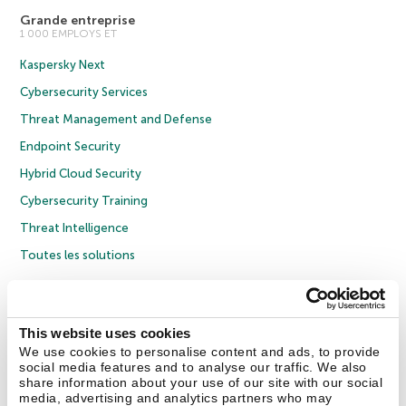
Grande entreprise
1 000 EMPLOYS ET
Kaspersky Next
Cybersecurity Services
Threat Management and Defense
Endpoint Security
Hybrid Cloud Security
Cybersecurity Training
Threat Intelligence
Toutes les solutions
© 2026 AO Kaspersky Lab. Tous droits réservés.
Politique de confidentialité
Politique anticorruption
Contrat de licence grand public
This website uses cookies
Contrat de licence entreprises
Cookies
We use cookies to personalise content and ads, to provide
social media features and to analyse our traffic. We also
share information about your use of our site with our social
Nous contacter
À propos
Partenaires
Blog
Communiqués de presse
media, advertising and analytics partners who may