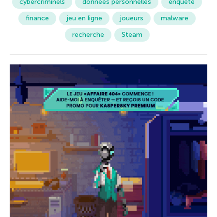
cybercriminels
données personnelles
enquête
finance
jeu en ligne
joueurs
malware
recherche
Steam