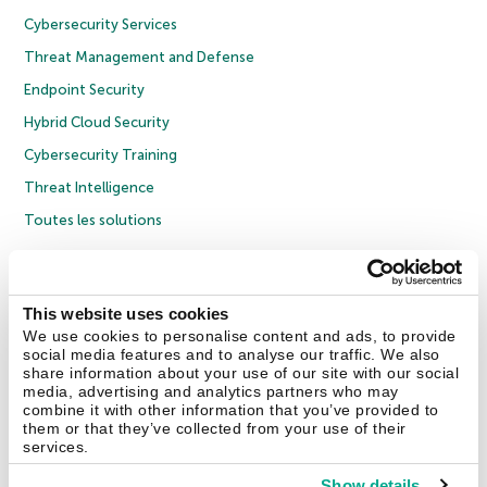
Cybersecurity Services
Threat Management and Defense
Endpoint Security
Hybrid Cloud Security
Cybersecurity Training
Threat Intelligence
Toutes les solutions
© 2026 AO Kaspersky Lab. Tous droits réservés.
Politique de confidentialité
Politique anticorruption
Contrat de licence grand public
This website uses cookies
Contrat de licence entreprises
Cookies
We use cookies to personalise content and ads, to provide
social media features and to analyse our traffic. We also
share information about your use of our site with our social
Nous contacter
À propos
Partenaires
Blog
Communiqués de presse
media, advertising and analytics partners who may
combine it with other information that you’ve provided to
them or that they’ve collected from your use of their
Securelist
Eugene Personal Blog
Encyclopédie de Kaspersky
services.
Show details