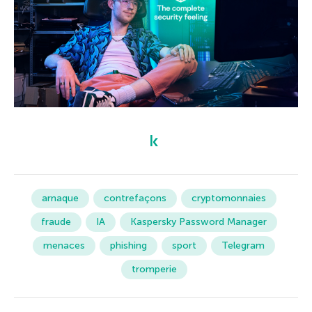
arnaque
contrefaçons
cryptomonnaies
fraude
IA
Kaspersky Password Manager
menaces
phishing
sport
Telegram
tromperie