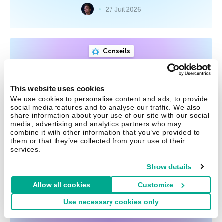
27 Juil 2026
Conseils
L’IA plus forte que le CAPTCHA ?
Affaire à suivre
This website uses cookies
We use cookies to personalise content and ads, to provide
social media features and to analyse our traffic. We also
Pendant plus de dix ans, les internautes ont dû examiner
share information about your use of our site with our social
attentivement des bouches d’incendie, des ponts et des
media, advertising and analytics partners who may
vélos flous… jusqu’à l’arrivée de l’IA. Quel est l’avenir du
combine it with other information that you’ve provided to
CAPTCHA ?
them or that they’ve collected from your use of their
services.
Show details
23 Juil 2026
Allow all cookies
Customize
Use necessary cookies only
Conseils