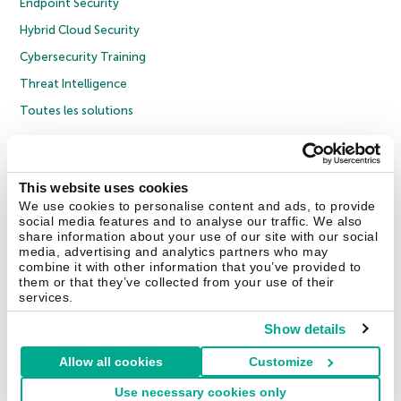
Endpoint Security
Hybrid Cloud Security
Cybersecurity Training
Threat Intelligence
Toutes les solutions
© 2026 AO Kaspersky Lab. Tous droits réservés.
Politique de confidentialité
Politique anticorruption
Contrat de licence grand public
This website uses cookies
Contrat de licence entreprises
Cookies
We use cookies to personalise content and ads, to provide
social media features and to analyse our traffic. We also
share information about your use of our site with our social
Nous contacter
À propos
Partenaires
Blog
Communiqués de presse
media, advertising and analytics partners who may
combine it with other information that you’ve provided to
them or that they’ve collected from your use of their
Securelist
Eugene Personal Blog
Encyclopédie de Kaspersky
services.
Show details
Allow all cookies
Customize
France & Suisse
Use necessary cookies only