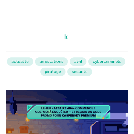
actualité
arrestations
avril
cybercriminels
piratage
sécurité