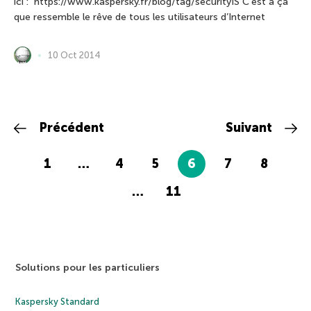
ici : https://www.kaspersky.fr/blog/tag/securityIS C’est à ça
que ressemble le rêve de tous les utilisateurs d’Internet
10 Oct 2014
Précédent
Suivant
1
…
4
5
6
7
8
…
11
Solutions pour les particuliers
Kaspersky Standard