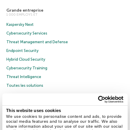
Grande entreprise
1 000 EMPLOYS ET
Kaspersky Next
Cybersecurity Services
Threat Management and Defense
Endpoint Security
Hybrid Cloud Security
Cybersecurity Training
Threat Intelligence
Toutes les solutions
© 2026 AO Kaspersky Lab. Tous droits réservés.
Politique de confidentialité
Politique anticorruption
Contrat de licence grand public
This website uses cookies
Contrat de licence entreprises
Cookies
We use cookies to personalise content and ads, to provide
social media features and to analyse our traffic. We also
share information about your use of our site with our social
Nous contacter
À propos
Partenaires
Blog
Communiqués de presse