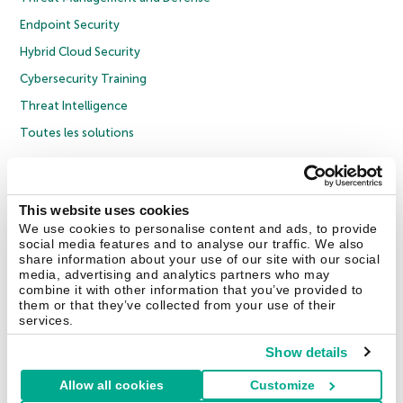
Endpoint Security
Hybrid Cloud Security
Cybersecurity Training
Threat Intelligence
Toutes les solutions
© 2026 AO Kaspersky Lab. Tous droits réservés.
Politique de confidentialité
Politique anticorruption
Contrat de licence grand public
This website uses cookies
Contrat de licence entreprises
Cookies
We use cookies to personalise content and ads, to provide
social media features and to analyse our traffic. We also
share information about your use of our site with our social
Nous contacter
À propos
Partenaires
Blog
Communiqués de presse
media, advertising and analytics partners who may
combine it with other information that you’ve provided to
them or that they’ve collected from your use of their
Securelist
Eugene Personal Blog
Encyclopédie de Kaspersky
services.
Show details
Allow all cookies
Customize
France & Suisse