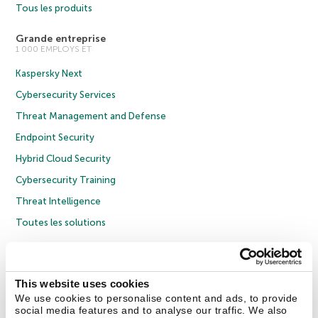
Tous les produits
Grande entreprise
1 000 EMPLOYS ET
Kaspersky Next
Cybersecurity Services
Threat Management and Defense
Endpoint Security
Hybrid Cloud Security
Cybersecurity Training
Threat Intelligence
Toutes les solutions
© 2026 AO Kaspersky Lab. Tous droits réservés.
Politique de confidentialité
Politique anticorruption
Contrat de licence grand public
This website uses cookies
Contrat de licence entreprises
Cookies
We use cookies to personalise content and ads, to provide
social media features and to analyse our traffic. We also