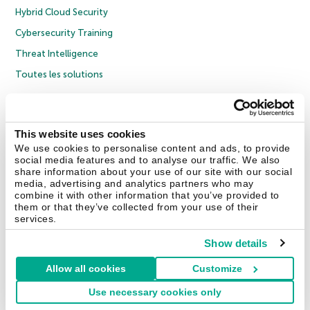
Hybrid Cloud Security
Cybersecurity Training
Threat Intelligence
Toutes les solutions
© 2026 AO Kaspersky Lab. Tous droits réservés.
Politique de confidentialité
Politique anticorruption
Contrat de licence grand public
This website uses cookies
Contrat de licence entreprises
Cookies
We use cookies to personalise content and ads, to provide
social media features and to analyse our traffic. We also
share information about your use of our site with our social
Nous contacter
À propos
Partenaires
Blog
Communiqués de presse
media, advertising and analytics partners who may
combine it with other information that you’ve provided to
them or that they’ve collected from your use of their
Securelist
Eugene Personal Blog
Encyclopédie de Kaspersky
services.
Show details
Allow all cookies
Customize
France & Suisse
Use necessary cookies only