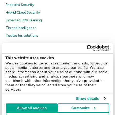
Endpoint Security
Hybrid Cloud Security
Cybersecurity Training
Threat Intelligence
Toutes les solutions
© 2026 AO Kaspersky Lab. Tous droits réservés.
Politique de confidentialité
Politique anticorruption
Contrat de licence grand public
This website uses cookies
Contrat de licence entreprises
Cookies
We use cookies to personalise content and ads, to provide
social media features and to analyse our traffic. We also
share information about your use of our site with our social
Nous contacter
À propos
Partenaires
Blog
Communiqués de presse
media, advertising and analytics partners who may
combine it with other information that you’ve provided to
them or that they’ve collected from your use of their
Securelist
Eugene Personal Blog
Encyclopédie de Kaspersky
services.
Show details
Allow all cookies
Customize
France & Suisse