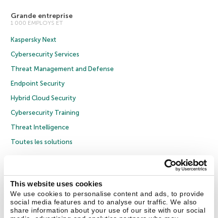
Grande entreprise
1 000 EMPLOYS ET
Kaspersky Next
Cybersecurity Services
Threat Management and Defense
Endpoint Security
Hybrid Cloud Security
Cybersecurity Training
Threat Intelligence
Toutes les solutions
© 2026 AO Kaspersky Lab. Tous droits réservés.
Politique de confidentialité
Politique anticorruption
Contrat de licence grand public
This website uses cookies
Contrat de licence entreprises
Cookies
We use cookies to personalise content and ads, to provide
social media features and to analyse our traffic. We also
share information about your use of our site with our social
Nous contacter
À propos
Partenaires
Blog
Communiqués de presse