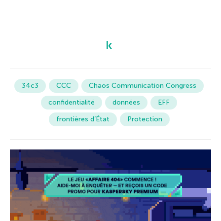
34c3
CCC
Chaos Communication Congress
confidentialité
données
EFF
frontières d’État
Protection