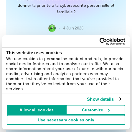
donner la priorité à la cybersécurité personnelle et
familiale ?
4 Juin 2026
This website uses cookies
Conseils
We use cookies to personalise content and ads, to provide
social media features and to analyse our traffic. We also
Piraté en moins d’une minute :
share information about your use of our site with our social
(presque) un mot de passe sur
media, advertising and analytics partners who may
combine it with other information that you’ve provided to
deux
them or that they’ve collected from your use of their
services.
Nous avons revu notre étude sur la vulnérabilité des mots
Show details
de passe divulgués sur le Dark Web, initialement menée il y
a deux ans. Les résultats sont alarmants : près d’un mot
Allow all cookies
Customize
de passe sur deux peut être piraté en moins d’une minute,
Use necessary cookies only
et trois sur cinq en moins d’une heure. Comment éviter les
mots de passe vulnérables ?