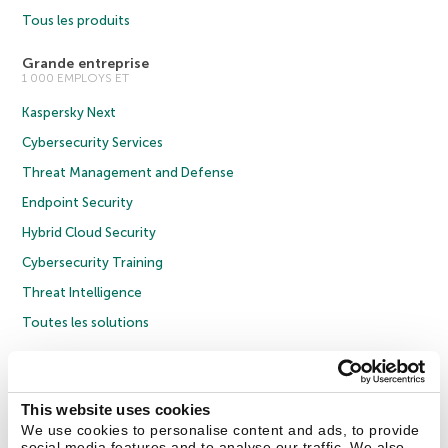
Tous les produits
Grande entreprise
1 000 EMPLOYS ET
Kaspersky Next
Cybersecurity Services
Threat Management and Defense
Endpoint Security
Hybrid Cloud Security
Cybersecurity Training
Threat Intelligence
Toutes les solutions
© 2026 AO Kaspersky Lab. Tous droits réservés.
Politique de confidentialité
Politique anticorruption
Contrat de licence grand public
This website uses cookies
Contrat de licence entreprises
Cookies
We use cookies to personalise content and ads, to provide
social media features and to analyse our traffic. We also