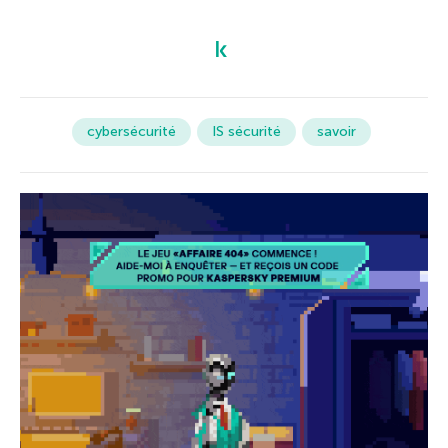
cybersécurité
IS sécurité
savoir