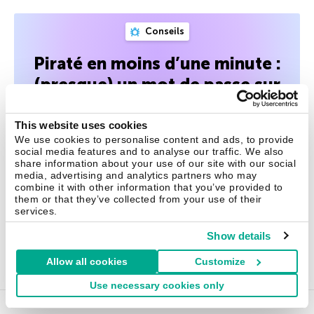
Conseils
Piraté en moins d’une minute :
(presque) un mot de passe sur
deux
This website uses cookies
Nous avons revu notre étude sur la vulnérabilité des mots
We use cookies to personalise content and ads, to provide
de passe divulgués sur le Dark Web, initialement menée il y
social media features and to analyse our traffic. We also
a deux ans. Les résultats sont alarmants : près d’un mot
share information about your use of our site with our social
media, advertising and analytics partners who may
de passe sur deux peut être piraté en moins d’une minute,
combine it with other information that you’ve provided to
et trois sur cinq en moins d’une heure. Comment éviter les
them or that they’ve collected from your use of their
mots de passe vulnérables ?
services.
Show details
25 Mai 2026
Allow all cookies
Customize
Use necessary cookies only